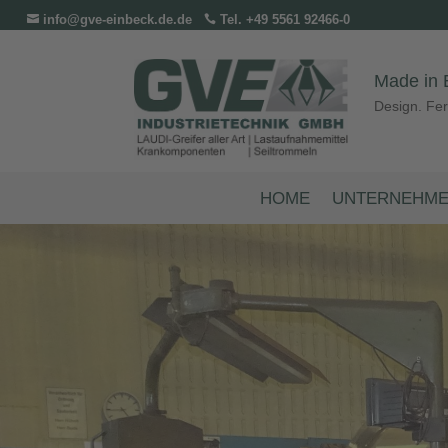
info@gve-einbeck.de.de
Tel. +49 5561 92466-0


Made in 
Design. Fer
HOME
UNTERNEHM